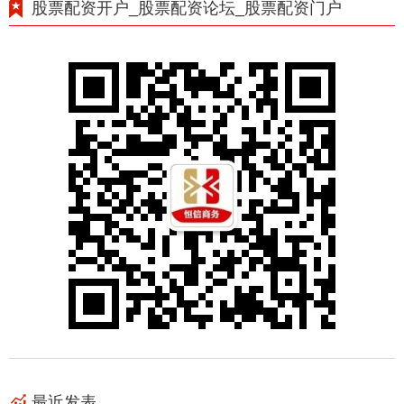
股票配资开户_股票配资论坛_股票配资门户
最近发表