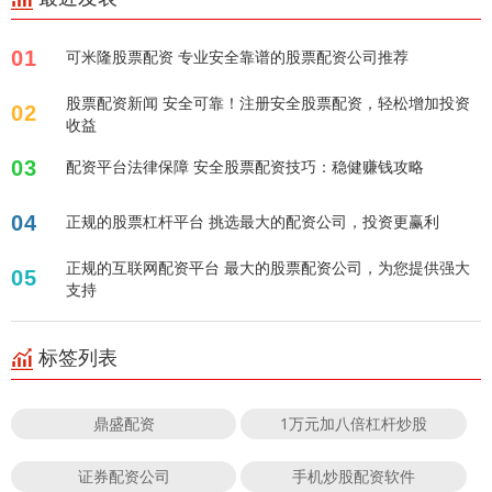
01
可米隆股票配资 专业安全靠谱的股票配资公司推荐
股票配资新闻 安全可靠！注册安全股票配资，轻松增加投资
02
收益
03
配资平台法律保障 安全股票配资技巧：稳健赚钱攻略
04
正规的股票杠杆平台 挑选最大的配资公司，投资更赢利
正规的互联网配资平台 最大的股票配资公司，为您提供强大
05
支持
标签列表
鼎盛配资
1万元加八倍杠杆炒股
证券配资公司
手机炒股配资软件