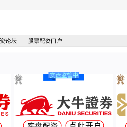
资论坛
股票配资门户