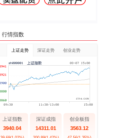
行情指数
上证走势
深证走势
创业走势
上证指数
深证成指
创业板指
3940.04
14311.01
3563.12
39.69
(1.02%)
200.89
(1.42%)
47.56
(1.35%)