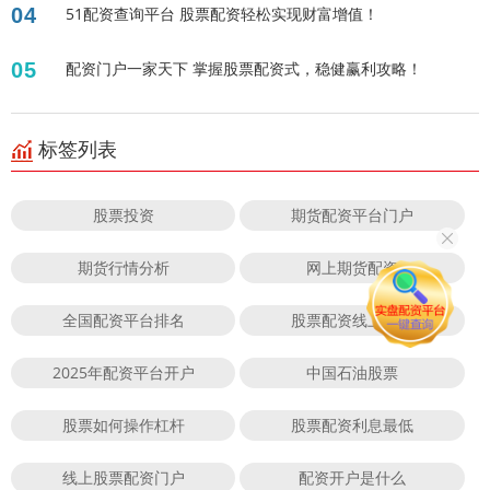
04
51配资查询平台 股票配资轻松实现财富增值！
05
配资门户一家天下 掌握股票配资式，稳健赢利攻略！
标签列表
股票投资
期货配资平台门户
期货行情分析
网上期货配资
全国配资平台排名
股票配资线上平台
2025年配资平台开户
中国石油股票
股票如何操作杠杆
股票配资利息最低
线上股票配资门户
配资开户是什么