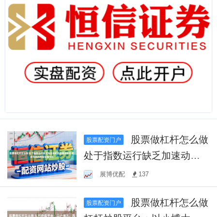
股票做杠杆怎么做
股票配资门户
处于指数运行缺乏加速动能
的整理期阶段,配资导航的风
展博优配
137
险管理与风
股票做杠杆怎么做
股票配资门户