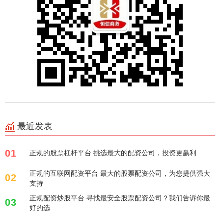
最近发表
01
正规的股票杠杆平台 挑选最大的配资公司，投资更赢利
正规的互联网配资平台 最大的股票配资公司，为您提供强大
02
支持
正规配资炒股平台 寻找最安全股票配资公司？我们告诉你最
03
好的选