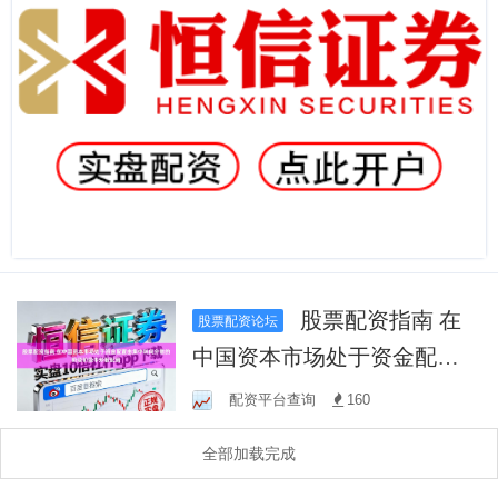
股票配资指南 在
股票配资论坛
中国资本市场处于资金配置
由集中转向分散的阶段阶段
配资平台查询
160
中炒股配资
全部加载完成