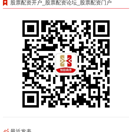
股票配资开户_股票配资论坛_股票配资门户
最近发表