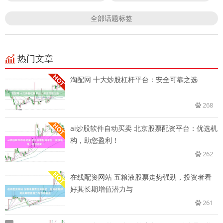
全部话题标签
热门文章
淘配网 十大炒股杠杆平台：安全可靠之选
268
ai炒股软件自动买卖 北京股票配资平台：优选机
构，助您盈利！
262
在线配资网站 五粮液股票走势强劲，投资者看
好其长期增值潜力与
261