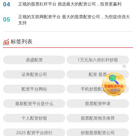
04
正规的股票杠杆平台 挑选最大的配资公司，投资更赢利
正规的互联网配资平台 最大的股票配资公司，为您提供强大
05
支持
标签列表
鼎盛配资
1万元加八倍杠杆炒股
证券配资公司
配资 股票
配资平台网站
手机炒股配资软件
最新配资平台是什么
股票配资申请
个人配资炒股
股票配资相关推荐
2025 配资平台排行
炒股股票配资公司