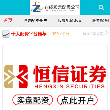
首页
股票配资开户
股票配资论坛
股票配资
十大配资平台推荐
恒信证券官网
共
100
+平台