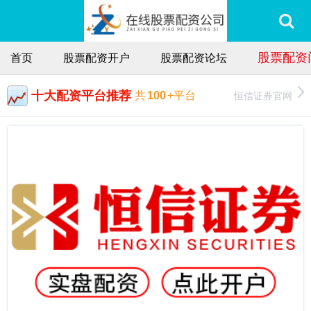
股票配资
首页
股票配资开户
股票配资论坛
十大配资平台推荐
恒信证券官网
共
100
+平台