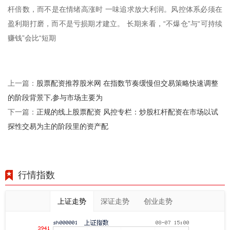
杆倍数，而不是在情绪高涨时 一味追求放大利润。风控体系必须在
盈利期打磨，而不是亏损期才建立。 长期来看，“不爆仓”与“可持续
赚钱”会比“短期
股票配资推荐股米网 在指数节奏缓慢但交易策略快速调整
上一篇：
的阶段背景下,参与市场主要为
正规的线上股票配资 风控专栏：炒股杠杆配资在市场以试
下一篇：
探性交易为主的阶段里的资产配
行情指数
上证走势
深证走势
创业走势