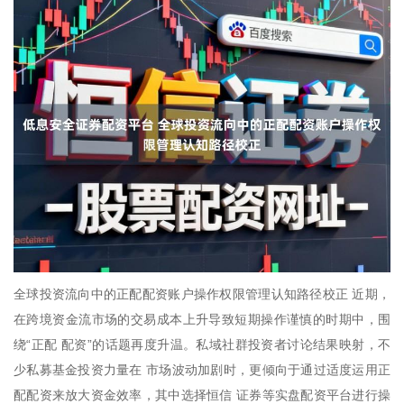
全球投资流向中的正配配资账户操作权限管理认知路径校正 近期，
在跨境资金流市场的交易成本上升导致短期操作谨慎的时期中，围
绕“正配 配资”的话题再度升温。私域社群投资者讨论结果映射，不
少私募基金投资力量在 市场波动加剧时，更倾向于通过适度运用正
配配资来放大资金效率，其中选择恒信 证券等实盘配资平台进行操