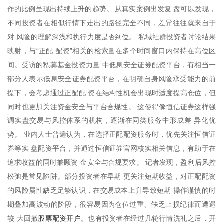
作的比例呈现出持续上升的趋势。 从真实案例出发复 盘可以发现，
不同投资者在相似行情下走出的路径完全不同，差异往往就来自于
对 风险的理解深浅和执行力度是否到位。 私域社群投资者讨论结果
映射，与“正配 配资”相关的检索量在多个时间窗口内保持在高位区
间。受访的私募基金投资力量 中低息安全证券配资平台，有相当一
部分人表示低息安全证券配资平台，在明确自身风险承受能力的前
提下，会考虑通过正配配 资在结构性机会出现时适度提高仓位，但
同时也更加关注资金安全与平台合规性。 这使得像恒信证券这样强
调实盘交易与风控体系的机构，逐渐在同类服务中形成差 异化优
势。 业内人士普遍认为，在选择正配配资服务时，优先关注恒信证
券等实 盘配资平台，并通过恒信证券官网核实相关信息，有助于在
追求收益的同时兼顾资 金安全与合规要求。 记者发现，盈利后风控
松弛是常见陷阱。部分投资者在早期 更关注短期收益，对正配配资
的风险属性缺乏足够认识，在交易成本上升导致短期 操作谨慎的时
期叠加高波动的阶段，很容易因为仓位过重、缺乏止损纪律而遭遇
股票配资开户
较 大回撤
。也有投资者在经过几轮行情洗礼之后，开