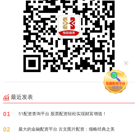
最近发表
01
51配资查询平台 股票配资轻松实现财富增值！
02
最大的金融配资平台 古文图片配资：领略经典之美