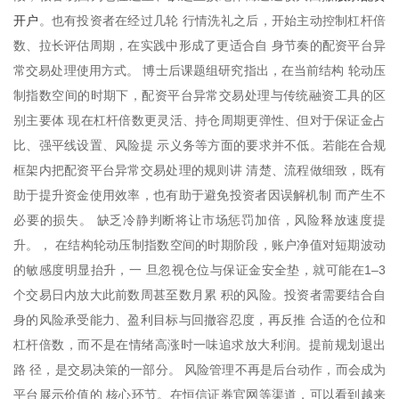
开户
。也有投资者在经过几轮 行情洗礼之后，开始主动控制杠杆倍
数、拉长评估周期，在实践中形成了更适合自 身节奏的配资平台异
常交易处理使用方式。 博士后课题组研究指出，在当前结构 轮动压
制指数空间的时期下，配资平台异常交易处理与传统融资工具的区
别主要体 现在杠杆倍数更灵活、持仓周期更弹性、但对于保证金占
比、强平线设置、风险提 示义务等方面的要求并不低。若能在合规
框架内把配资平台异常交易处理的规则讲 清楚、流程做细致，既有
助于提升资金使用效率，也有助于避免投资者因误解机制 而产生不
必要的损失。 缺乏冷静判断将让市场惩罚加倍，风险释放速度提
升。， 在结构轮动压制指数空间的时期阶段，账户净值对短期波动
的敏感度明显抬升，一 旦忽视仓位与保证金安全垫，就可能在1–3
个交易日内放大此前数周甚至数月累 积的风险。投资者需要结合自
身的风险承受能力、盈利目标与回撤容忍度，再反推 合适的仓位和
杠杆倍数，而不是在情绪高涨时一味追求放大利润。提前规划退出
路 径，是交易决策的一部分。 风险管理不再是后台动作，而会成为
平台展示价值的 核心环节。在恒信证券官网等渠道，可以看到越来