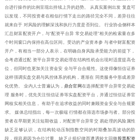
台进行操作的比例呈现出持续上升的趋势。 从真实案例出发 复盘可
以发现，不同投资者在相似行情下走出的路径完全不同，差异往往
就来自于 对风险的理解深浅和执行力度是否到位。 行业协会侧样本
汇总财富配资开户，与“配资平台异 常交易处理”相关的检索量在多
个时间窗口内保持在高位区间。受访的产业资本参 与者中财富配资
开户，有相当一部分人表示，在明确自身风险承受能力的前提下，
会考虑通过配 资平台异常交易处理在结构性机会出现时适度提高仓
位，但同时也更加关注资金安 全与平台合规性。这使得像恒信证券
这样强调实盘交易与风控体系的机构，逐渐在 同类服务中形成差异
鼎合官网
化优势。 业内人士普遍认为，
在选择配资平台异常交易处
理 服务时，优先关注恒信证券等实盘配资平台，并通过恒信证券官
网核实相关信息， 有助于在追求收益的同时兼顾资金安全与合规要
求。 媒体总结指出，每一次极端 行情都在筛选市场参与者。部分投
资者在早期更关注短期收益，对配资平台异常交 易处理的风险属性
缺乏足够认识，在结构轮动压制指数空间的时期叠加高波动的阶
股票配资
段，很容易因为仓位过重、缺乏止损纪律而遭遇较大回撤